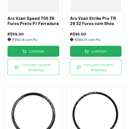
Aro Vzan Speed 700 36
Aro Vzan Strike Pro TR
Furos Preto P/ Ferradura
29 32 Furos com Ilhós
R$59,00
R$95,00
R$50,15
com
Pix
R$80,75
com
Pix
COMPRAR
COMPRAR
Consulte-nos pelo
Consulte-nos pelo
WhatsApp
WhatsApp