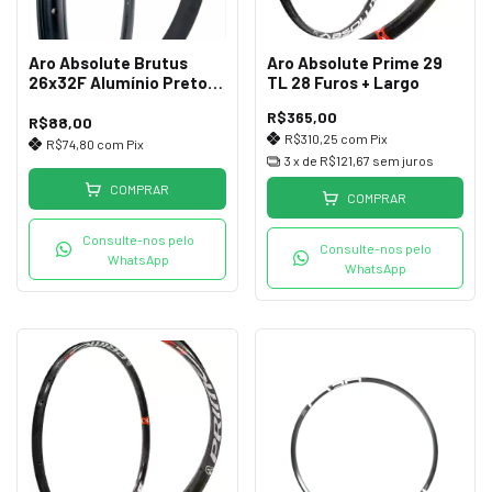
Aro Absolute Brutus
Aro Absolute Prime 29
26x32F Alumínio Preto
TL 28 Furos + Largo
p/Freio a Disco
R$365,00
R$88,00
R$310,25
com
Pix
R$74,80
com
Pix
3
x de
R$121,67
sem juros
COMPRAR
COMPRAR
Consulte-nos pelo
Consulte-nos pelo
WhatsApp
WhatsApp