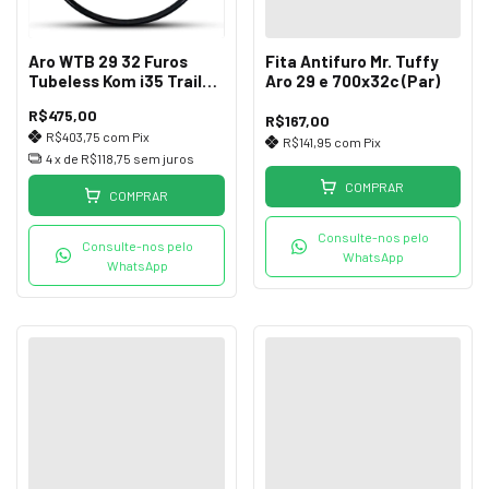
Aro WTB 29 32 Furos
Fita Antifuro Mr. Tuffy
Tubeless Kom i35 Trail
Aro 29 e 700x32c (Par)
35mm Interno
R$475,00
R$167,00
R$403,75
com
Pix
R$141,95
com
Pix
4
x de
R$118,75
sem juros
COMPRAR
COMPRAR
Consulte-nos pelo
Consulte-nos pelo
WhatsApp
WhatsApp