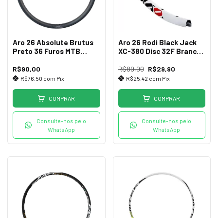
Aro 26 Absolute Brutus
Aro 26 Rodi Black Jack
Preto 36 Furos MTB
XC-380 Disc 32F Branco
Freeride
Top
R$90,00
R$89,00
R$29,90
R$76,50
com
Pix
R$25,42
com
Pix
COMPRAR
COMPRAR
Consulte-nos pelo
Consulte-nos pelo
WhatsApp
WhatsApp