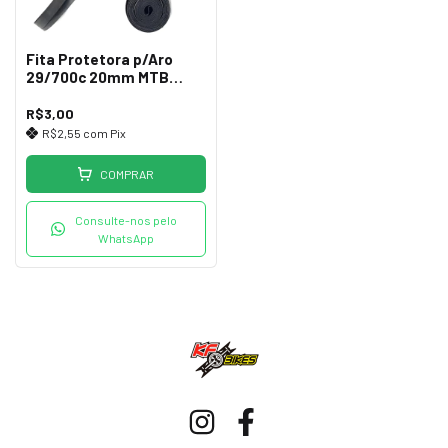
Fita Protetora p/Aro
29/700c 20mm MTB
Atop
R$3,00
R$2,55
com
Pix
COMPRAR
Consulte-nos pelo
WhatsApp