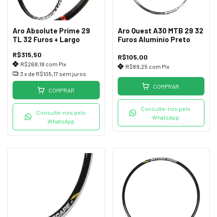
Aro Absolute Prime 29
Aro Quest A30 MTB 29 32
TL 32 Furos + Largo
Furos Alumínio Preto
R$315,50
R$105,00
R$268,18
com
Pix
R$89,25
com
Pix
3
x de
R$105,17
sem juros
COMPRAR
COMPRAR
Consulte-nos pelo
Consulte-nos pelo
WhatsApp
WhatsApp