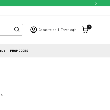
0
Cadastre-se
|
Fazer login
eus
PROMOÇÕES
s.