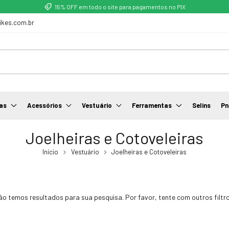
15% OFF em todo o site para pagamentos no PIX
ikes.com.br
as
Acessórios
Vestuário
Ferramentas
Selins
Pn
Joelheiras e Cotoveleiras
Início
Vestuário
Joelheiras e Cotoveleiras
ão temos resultados para sua pesquisa. Por favor, tente com outros filtro