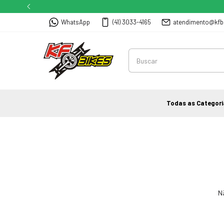
WhatsApp
(41) 3033-4165
atendimento@kfb
Todas as Categori
N