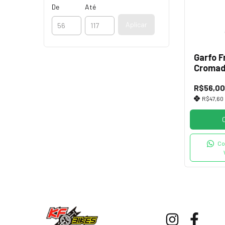
De
Até
Aplicar
Garfo F
Cromad
V-Brak
R$56,00
R$47,60
Co