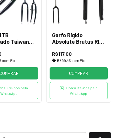
MTB
Garfo Rígido
cado Taiwan
Absolute Brutus Rl
m
Aheadset Disco MTB
0
R$117,00
29
5
com
Pix
R$99,45
com
Pix
COMPRAR
COMPRAR
onsulte-nos pelo
Consulte-nos pelo
WhatsApp
WhatsApp