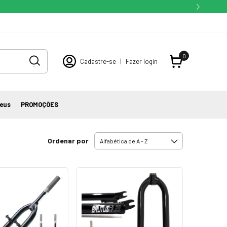
0
Cadastre-se
|
Fazer login
eus
PROMOÇÕES
Ordenar por