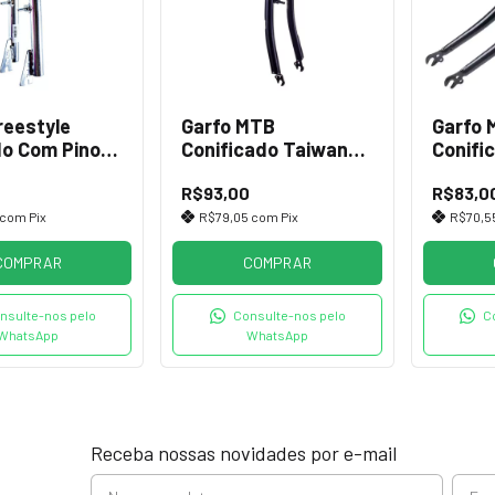
reestyle
Garfo MTB
Garfo 
o Com Pino
Conificado Taiwan
Conifi
e
21.1mm
22.2m
R$93,00
R$83,0
com
Pix
R$79,05
com
Pix
R$70,5
COMPRAR
COMPRAR
nsulte-nos pelo
Consulte-nos pelo
C
WhatsApp
WhatsApp
Receba nossas novidades por e-mail