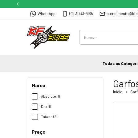
WhatsApp
(41) 3033-4165
atendimento@kfb
Todas as Categori
Garfo
Marca
Início
Garf
Absolute (1)
Dnz (1)
Taiwan (2)
Preço