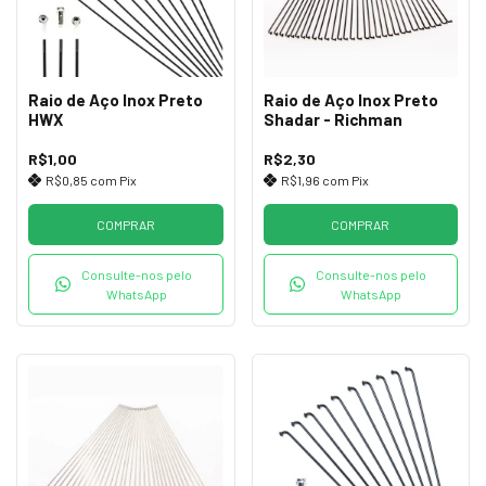
Raio de Aço Inox Preto
Raio de Aço Inox Preto
HWX
Shadar - Richman
R$1,00
R$2,30
R$0,85
com
Pix
R$1,96
com
Pix
COMPRAR
COMPRAR
Consulte-nos pelo
Consulte-nos pelo
WhatsApp
WhatsApp