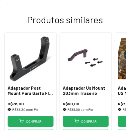
Produtos similares
Adaptador Post
Adaptador Us Mount
Adapt
Mount Para Garfo Flat
203mm Traseiro
US Mo
Mount 160mm
Rotor
Dianteiro
R$78,00
R$60,00
R$71,
R$66,30
com
Pix
R$51,00
com
Pix
R$6
COMPRAR
COMPRAR