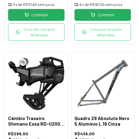
3
x de
R$117,63
sem juros
6
x de
R$197,00
sem juros
COMPRAR
COMPRAR
Consulte-nos pelo
Consulte-nos pelo
WhatsApp
WhatsApp
Câmbio Traseiro
Quadro 29 Absolute Nero
Shimano Essa RD-U2000
5 Alumínio L 19 Cinza
GS 8v
R$299,00
R$439,00