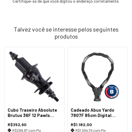
Certifique-se de que você digitou o endereço corretamente.
Talvez você se interesse pelos seguintes
produtos
Cubo Traseiro Absolute
Cadeado Abus Yardo
Brutus 36F 12 Pawls
7807F 85cm Digital
Preto
Impressão Preto
R$352,90
R$1.182,00
R$299,97
com
Pix
R$1.004,70
com
Pix