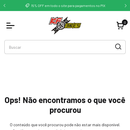
deste -
Co
15% OFF em todo o site para pagamentos no PIX
0
Ops! Não encontramos o que você
procurou
O conteúdo que você procurou pode não estar mais disponível.