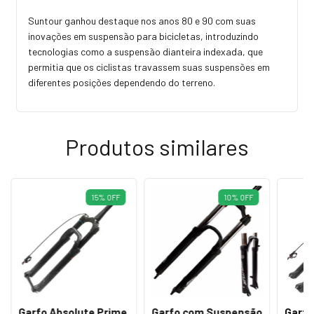
Suntour ganhou destaque nos anos 80 e 90 com suas
inovações em suspensão para bicicletas, introduzindo
tecnologias como a suspensão dianteira indexada, que
permitia que os ciclistas travassem suas suspensões em
diferentes posições dependendo do terreno.
Produtos similares
15
%
OFF
10
%
OFF
Garfo Absolute Prime
Garfo com Suspensão
Garfo