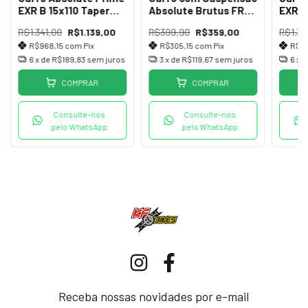
EXR B 15x110 Taper
Absolute Brutus FR
EXR 
34x120mm
150mm
Ar/Tr
R$1.341,00
R$1.139,00
R$399,90
R$359,00
R$1.34
Ar/Trava/Ret 2.160Kg
Retor
R$968,15
com
Pix
R$305,15
com
Pix
R$91
6
x de
R$189,83
sem juros
3
x de
R$119,67
sem juros
6
x 
COMPRAR
COMPRAR
Consulte-nos
Consulte-nos
pelo WhatsApp
pelo WhatsApp
Receba nossas novidades por e-mail