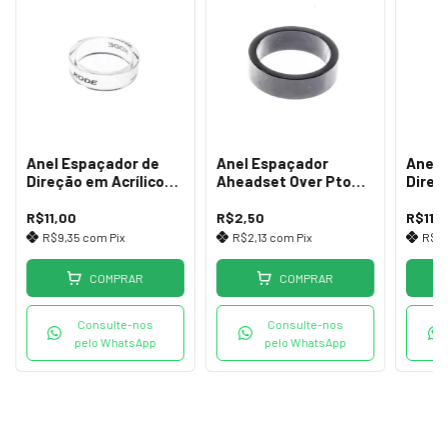
Anel Espaçador de
Anel Espaçador
Anel 
Direção em Acrílico
Aheadset Over Pto
Direç
10mm Transparente
5mm
5mm 
R$11,00
R$2,50
R$11,
R$9,35
com
Pix
R$2,13
com
Pix
R$9
COMPRAR
COMPRAR
Consulte-nos
Consulte-nos
pelo WhatsApp
pelo WhatsApp