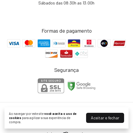
Sábados das 08:30h as 13:00h
Formas de pagamento
Segurança
KF Bikes | Peças para Bike com Ofertas no Site Oficial
Ao navegar por este site
você aceita o uso de
Aceitar e fechar
cookies
para agilizar a sua experiência de
©2026. KF Comércio de Bicicletas Peças e Acessórios LTDA . Todos os
compra.
direitos reservados.