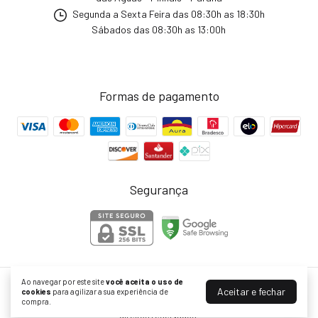
Segunda a Sexta Feira das 08:30h as 18:30h
Sábados das 08:30h as 13:00h
Formas de pagamento
Segurança
Ao navegar por este site
você aceita o uso de
KF Bikes | Peças para Bike com Ofertas no Site Oficial
Aceitar e fechar
cookies
para agilizar a sua experiência de
compra.
©2026. KF Comércio de Bicicletas Peças e Acessórios LTDA . Todos os
direitos reservados.