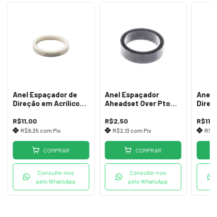
Anel Espaçador de
Anel Espaçador
Anel 
Direção em Acrílico
Aheadset Over Pto
Direç
5mm Branco
5mm
5mm 
R$11,00
R$2,50
R$11,
R$9,35
com
Pix
R$2,13
com
Pix
R$9
COMPRAR
COMPRAR
Consulte-nos
Consulte-nos
pelo WhatsApp
pelo WhatsApp