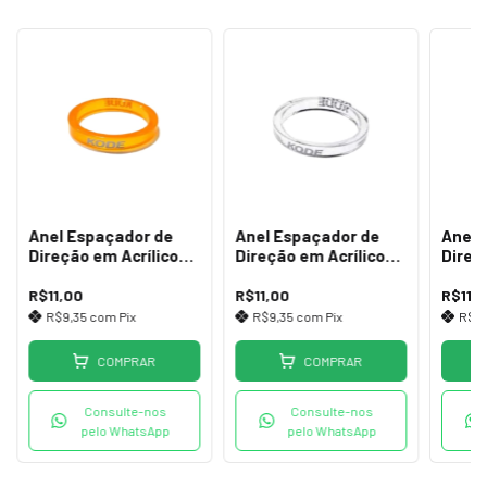
Anel Espaçador de
Anel Espaçador de
Anel 
Direção em Acrílico
Direção em Acrílico
Direç
5mm Laranja
5mm Transparente
5mm 
R$11,00
R$11,00
R$11,
R$9,35
com
Pix
R$9,35
com
Pix
R$9
COMPRAR
COMPRAR
Consulte-nos
Consulte-nos
pelo WhatsApp
pelo WhatsApp