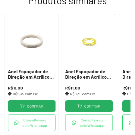
Produtos similares
Anel Espaçador de
Anel Espaçador de
Anel 
Direção em Acrílico
Direção em Acrílico
Direç
5mm Branco
5mm Amarelo
5mm 
R$11,00
R$11,00
R$11,
R$9,35
com
Pix
R$9,35
com
Pix
R$9
COMPRAR
COMPRAR
Consulte-nos
Consulte-nos
pelo WhatsApp
pelo WhatsApp