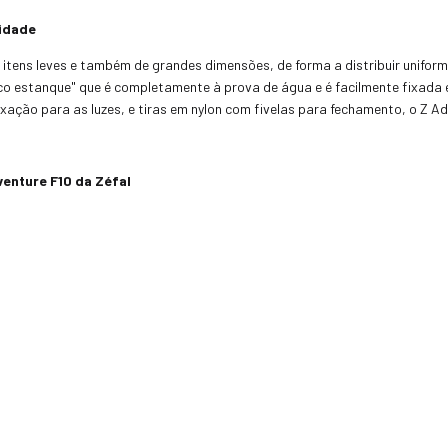
lidade
r itens leves e também de grandes dimensões, de forma a distribuir unifo
aco estanque" que é completamente à prova de água e é facilmente fixada e
fixação para as luzes, e tiras em nylon com fivelas para fechamento, o Z 
enture F10 da Zéfal