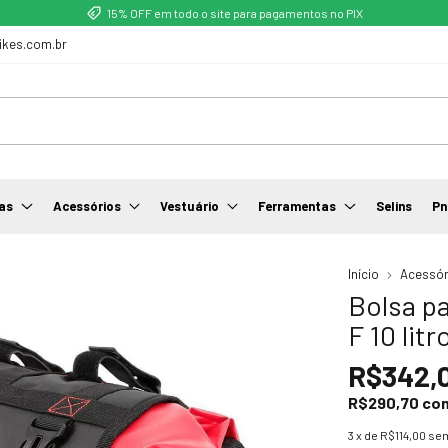
15% OFF em todo o site para pagamentos no PIX
ikes.com.br
as
Acessórios
Vestuário
Ferramentas
Selins
Pn
Início
Acessór
Bolsa pa
F 10 lit
R$342,
R$290,70
co
3
x de
R$114,00
sem