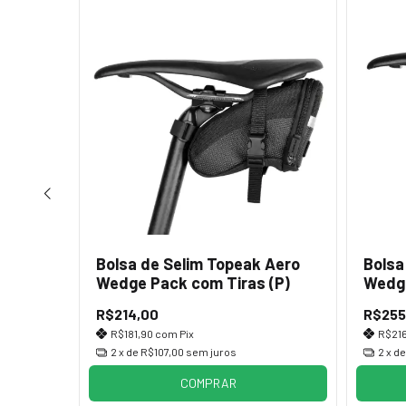
 Aero
Bolsa de Selim Topeak Aero
Bolsa
(PP)
Wedge Pack com Tiras (P)
Wedge
(M)
R$214,00
R$255
R$181,90
com
Pix
R$21
2
x de
R$107,00
sem juros
2
x d
COMPRAR