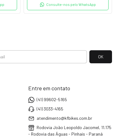
App
Consulte-nos pelo WhatsApp
Entre em contato
(41) 99602-5165
(41) 3033-4165
atendimento@kfbikes.com.br
Rodovia João Leopoldo Jacomel, 11.175
- Rodovia das Águas - Pinhais - Paraná