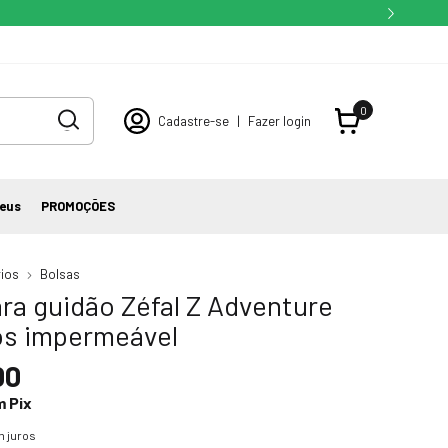
0
Cadastre-se
|
Fazer login
eus
PROMOÇÕES
ios
Bolsas
ra guidão Zéfal Z Adventure
ros impermeável
00
m
Pix
 juros