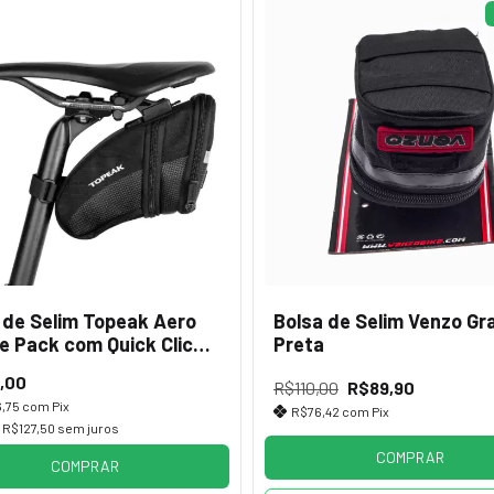
 de Selim Topeak Aero
Bolsa de Selim Venzo Gr
 Pack com Quick Click
Preta
,00
R$110,00
R$89,90
6,75
com
Pix
R$76,42
com
Pix
e
R$127,50
sem juros
COMPRAR
COMPRAR