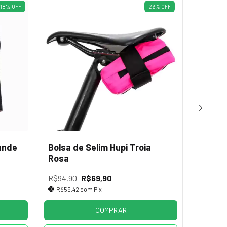
18
%
OFF
26
%
OFF
ande
Bolsa de Selim Hupi Troia
Bolsa 
Rosa
Wedge 
R$223,
R$94,90
R$69,90
R$189,
R$59,42
com
Pix
2
x de
R
COMPRAR