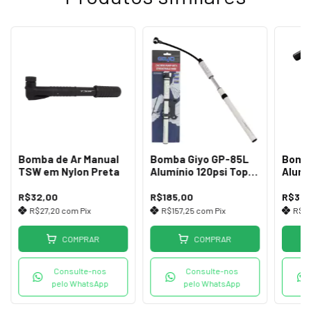
Bomba de Ar Manual
Bomba Giyo GP-85L
Bomb
TSW em Nylon Preta
Alumínio 120psi Top
Alumí
com Suporte
Yamad
R$32,00
R$185,00
R$30,
R$27,20
com
Pix
R$157,25
com
Pix
R$2
COMPRAR
COMPRAR
Consulte-nos
Consulte-nos
pelo WhatsApp
pelo WhatsApp