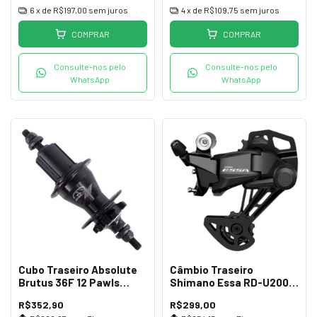
6
x de
R$197,00
sem juros
4
x de
R$109,75
sem juros
COMPRAR
COMPRAR
Consulte-nos pelo
Consulte-nos pelo
WhatsApp
WhatsApp
Cubo Traseiro Absolute
Câmbio Traseiro
Brutus 36F 12 Pawls
Shimano Essa RD-U2000
Preto
GS 8v
R$352,90
R$299,00