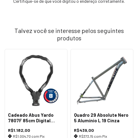
Certifique-se de que você digitou o endereço corretamente.
Talvez você se interesse pelos seguintes
produtos
Cadeado Abus Yardo
Quadro 29 Absolute Nero
7807F 85cm Digital
5 Alumínio L 19 Cinza
Impressão Preto
R$1.182,00
R$439,00
R$1.004,70
com
Pix
R$373,15
com
Pix