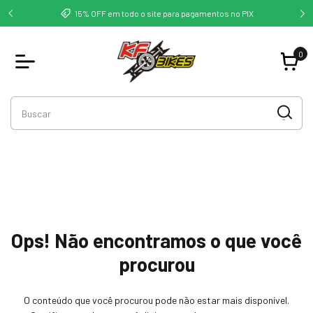
deste -
Co
15% OFF em todo o site para pagamentos no PIX
0
Ops! Não encontramos o que você
procurou
O conteúdo que você procurou pode não estar mais disponível.