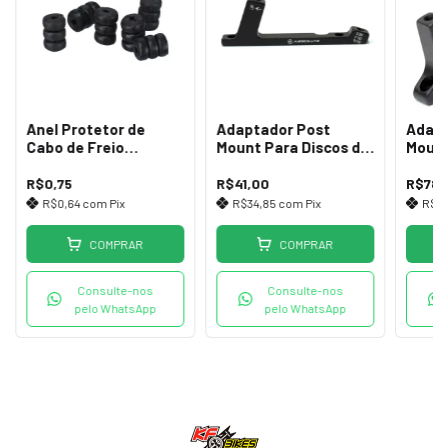
Anel Protetor de
Adaptador Post
Adapt
Cabo de Freio
Mount Para Discos de
Mount
(Unidade)
180mm Diant ou Tras
Moun
Diant
R$0,75
R$41,00
R$78,
R$0,64
com
Pix
R$34,85
com
Pix
R$6
COMPRAR
COMPRAR
Consulte-nos
Consulte-nos
pelo WhatsApp
pelo WhatsApp