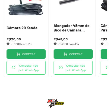
Alongador 48mm de
Câmar
Câmara 20 Kenda
Bico de Câmara
Pirell
Clincher
Gros
R$20,00
R$46,00
R$24,
R$17,00
com
Pix
R$39,10
com
Pix
R$2
COMPRAR
COMPRAR
Consulte-nos
Consulte-nos
pelo WhatsApp
pelo WhatsApp