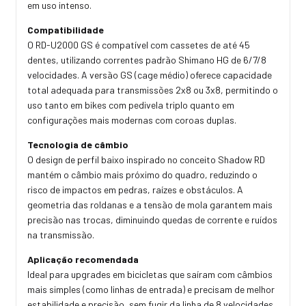
em uso intenso.
Compatibilidade
O RD-U2000 GS é compatível com cassetes de até 45
dentes, utilizando correntes padrão Shimano HG de 6/7/8
velocidades. A versão GS (cage médio) oferece capacidade
total adequada para transmissões 2x8 ou 3x8, permitindo o
uso tanto em bikes com pedivela triplo quanto em
configurações mais modernas com coroas duplas.
Tecnologia de câmbio
O design de perfil baixo inspirado no conceito Shadow RD
mantém o câmbio mais próximo do quadro, reduzindo o
risco de impactos em pedras, raízes e obstáculos. A
geometria das roldanas e a tensão de mola garantem mais
precisão nas trocas, diminuindo quedas de corrente e ruídos
na transmissão.
Aplicação recomendada
Ideal para upgrades em bicicletas que saíram com câmbios
mais simples (como linhas de entrada) e precisam de melhor
estabilidade e precisão, sem fugir da linha de 8 velocidades.