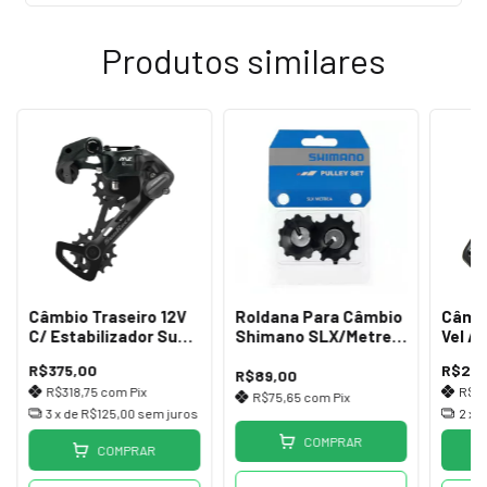
Produtos similares
Câmbio Traseiro 12V
Roldana Para Câmbio
Câmbi
C/ Estabilizador Sun
Shimano SLX/Metrea
Vel A
Race MZ-600 51D MTB
M7000 11Vel (Par)
1x10 
R$375,00
R$238
R$89,00
R$318,75
com
Pix
R$2
R$75,65
com
Pix
3
x de
R$125,00
sem juros
2
x 
COMPRAR
COMPRAR