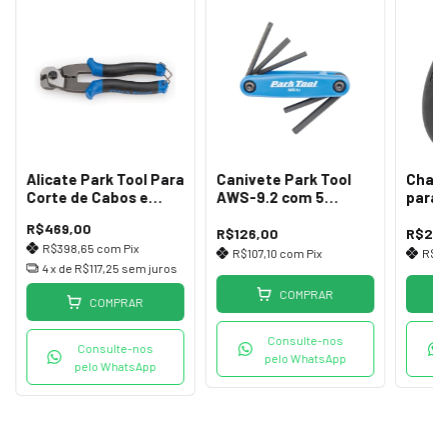
Alicate Park Tool Para
Canivete Park Tool
Chav
Corte de Cabos e
AWS-9.2 com 5
para 
Conduítes CN-10
Funções
BB93
R$469,00
R$126,00
R$23,
R$398,65
com
Pix
R$107,10
com
Pix
R$1
4
x de
R$117,25
sem juros
COMPRAR
COMPRAR
Consulte-nos
Consulte-nos
pelo WhatsApp
pelo WhatsApp