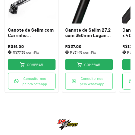
Canote de Selim com
Canote de Selim 27.2
Canot
Carrinho
com 350mm Logan
x 40
30.9x400mm Preto
SP-03
209 
Zoom
R$91,00
R$37,00
R$127
R$77,35
com
Pix
R$31,45
com
Pix
R$10
COMPRAR
COMPRAR
Consulte-nos
Consulte-nos
pelo WhatsApp
pelo WhatsApp