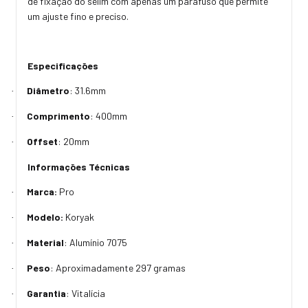
de fixação do selim com apenas um parafuso que permite
um ajuste fino e preciso.
Especificações
Diâmetro
: 31.6mm
·
Comprimento
: 400mm
·
Offset
: 20mm
·
Informações Técnicas
Marca:
Pro
·
Modelo:
Koryak
·
Material
: Alumínio 7075
·
Peso
: Aproximadamente 297 gramas
·
Garantia
: Vitalícia
·