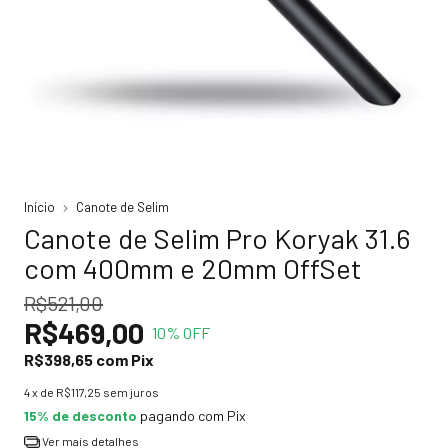
Início
Canote de Selim
Canote de Selim Pro Koryak 31.6
com 400mm e 20mm OffSet
R$521,00
R$469,00
10
% OFF
R$398,65
com
Pix
4
x de
R$117,25
sem juros
15% de desconto
pagando com Pix
Ver mais detalhes