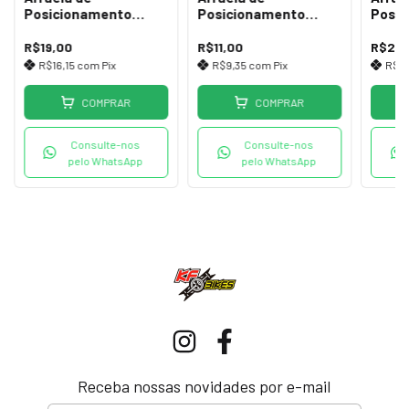
Posicionamento
Posicionamento
Posi
Shimano Nexus 6R
Shimano Nexus 7L
Shima
Cromada
Cinza
Azul
R$19,00
R$11,00
R$27,
R$16,15
com
Pix
R$9,35
com
Pix
R$2
COMPRAR
COMPRAR
Consulte-nos
Consulte-nos
pelo WhatsApp
pelo WhatsApp
Receba nossas novidades por e-mail