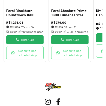
Farol Blackburn
Farol Absolute Prime
Kit R
Countdown 1600
1600 Lumens Extra
Campa
Lumens e Visor
Forte
Kit P
R$1.276,08
R$276,00
Digital
R$18,
R$1.084,67
com
Pix
R$234,60
com
Pix
R$16
6
x de
R$212,68
sem juros
2
x de
R$138,00
sem juros
COMPRAR
COMPRAR
Consulte-nos
Consulte-nos
pelo WhatsApp
pelo WhatsApp