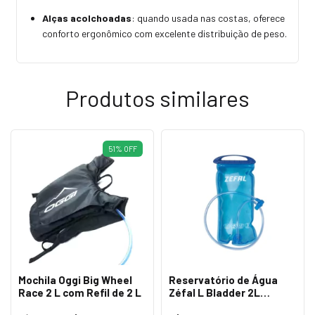
Alças acolchoadas
: quando usada nas costas, oferece
conforto ergonômico com excelente distribuição de peso.
Produtos similares
51
%
OFF
Mochila Oggi Big Wheel
Reservatório de Água
Race 2 L com Refil de 2 L
Zéfal L Bladder 2L
c/Mangueira