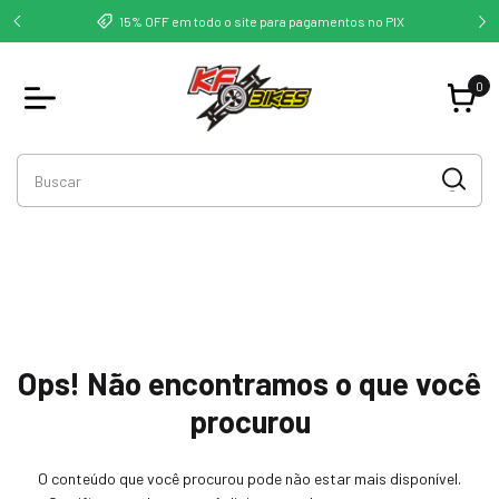
ste -
Compr
15% OFF em todo o site para pagamentos no PIX
q
0
Ops! Não encontramos o que você
procurou
O conteúdo que você procurou pode não estar mais disponível.