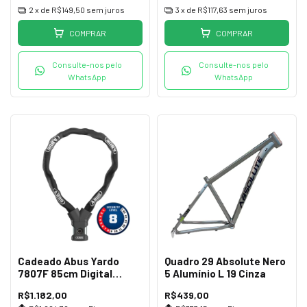
2
x de
R$149,50
sem juros
3
x de
R$117,63
sem juros
COMPRAR
COMPRAR
Consulte-nos pelo
Consulte-nos pelo
WhatsApp
WhatsApp
Cadeado Abus Yardo
Quadro 29 Absolute Nero
7807F 85cm Digital
5 Alumínio L 19 Cinza
Impressão Preto
R$1.182,00
R$439,00