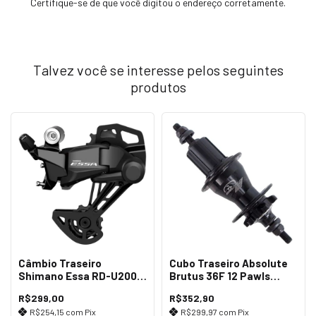
Certifique-se de que você digitou o endereço corretamente.
Talvez você se interesse pelos seguintes
produtos
Câmbio Traseiro
Cubo Traseiro Absolute
Shimano Essa RD-U2000
Brutus 36F 12 Pawls
GS 8v
Preto
R$299,00
R$352,90
R$254,15
com
Pix
R$299,97
com
Pix