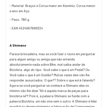
- Material: Braços e Coroa maior em Alumínio, Coroa menor
e eixo em Aço.
- Peso: 780 g.
- EAN 4524667689324
A Shimano
Parece brincadeira, mas se você fizer o teste em perguntar
para algum amigo ou amiga que não entenda
absolutamente nada sobre Bike, mal saiba andar de
Bicicleta, algo do tipo: Você sabe o que é um Pedal? Ou:
Você sabe o que é um Guidão? Muitas vezes eles vão lhe
responder assustados: O que?? Sobre o que está falando?
Agora se você perguntar se conhece a Shimano eles no
mínimo vão lhe dizer “Ah é aquela marca de peças para
bicicleta né”!! Pois é, a palavra Shimano se funde com a
palavra Bicicleta, um não vive sem o outro. A Shimano é líder
mundial no desenvolvimento e fabricação de Componentes