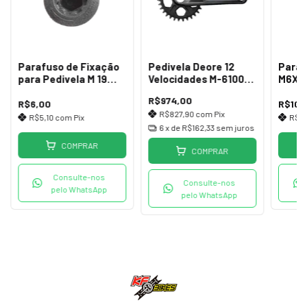
Parafuso de Fixação
Pedivela Deore 12
Paraf
para Pedivela M 19
Velocidades M-6100
M6X1
Absolute Prime
175mm e 32 Dentes
R$974,00
(Nylon)
R$6,00
R$10,
R$827,90
com
Pix
R$5,10
com
Pix
R$8
6
x de
R$162,33
sem juros
COMPRAR
COMPRAR
Consulte-nos
Consulte-nos
pelo WhatsApp
pelo WhatsApp