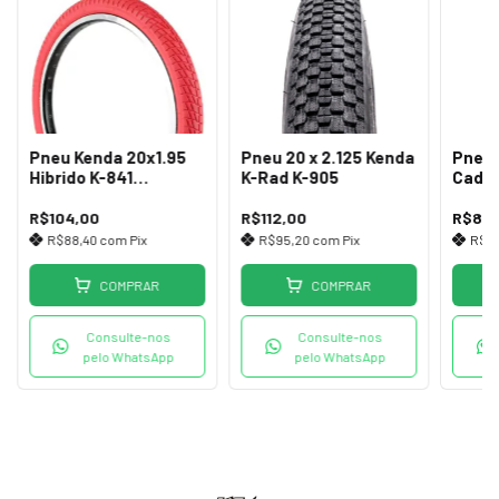
Pneu Kenda 20x1.95
Pneu 20 x 2.125 Kenda
Pneu 
Hibrido K-841
K-Rad K-905
Cadei
Vermelho
Cinza
R$104,00
R$112,00
R$86,
R$88,40
com
Pix
R$95,20
com
Pix
R$73
COMPRAR
COMPRAR
Consulte-nos
Consulte-nos
pelo WhatsApp
pelo WhatsApp