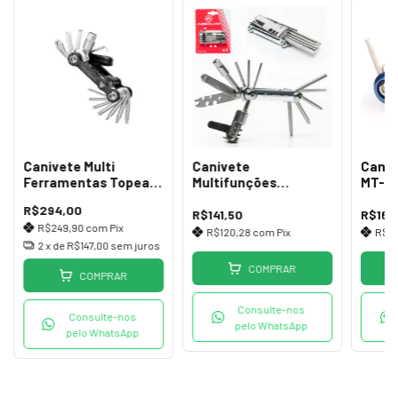
Canivete Multi
Canivete
Caniv
Ferramentas Topeak
Multifunções
MT-10
Mini 18+ c/Saca Pino
Absolute YC-287 as
Multi
R$294,00
12 Funções
R$141,50
R$169
R$249,90
com
Pix
R$120,28
com
Pix
R$14
2
x de
R$147,00
sem juros
COMPRAR
COMPRAR
Consulte-nos
Consulte-nos
pelo WhatsApp
pelo WhatsApp