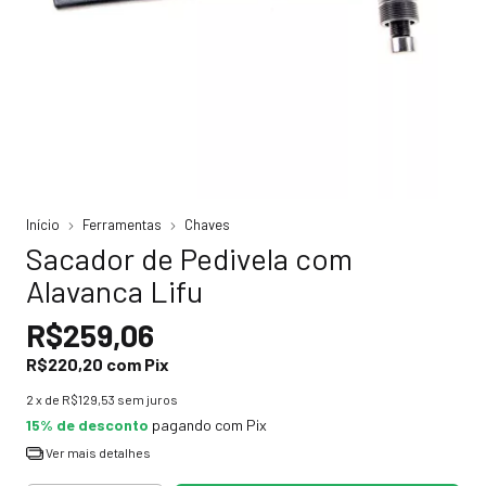
Início
Ferramentas
Chaves
Sacador de Pedivela com
Alavanca Lifu
R$259,06
R$220,20
com
Pix
2
x de
R$129,53
sem juros
15% de desconto
pagando com Pix
Ver mais detalhes