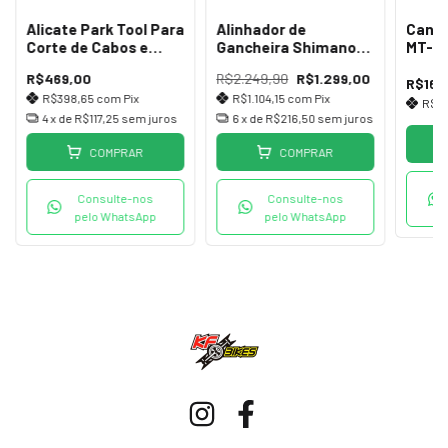
Alicate Park Tool Para
Alinhador de
Caniv
Corte de Cabos e
Gancheira Shimano
MT-10
Conduítes CN-10
TL-RD11 Japan
Multi
R$469,00
R$2.249,90
R$1.299,00
R$169
R$398,65
com
Pix
R$1.104,15
com
Pix
R$14
4
x de
R$117,25
sem juros
6
x de
R$216,50
sem juros
COMPRAR
COMPRAR
Consulte-nos
Consulte-nos
pelo WhatsApp
pelo WhatsApp