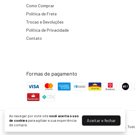
Como Comprar
Política de Frete
Trocas e Devoluções
Política de Privacidade
Contato
Formas de pagamento
Ao navegar por este site
você aceita o uso
Aceitar e fechar
de cookies
para agilizar a sua experiência
KF Bikes | Peças para Bike com Ofertas no Site Oficial
de compra.
©2026. KF Comércio de Bicicletas Peças e Acessórios LTDA . Todo