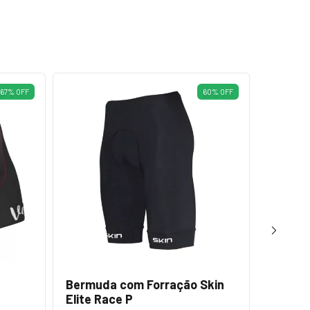
67
%
OFF
60
%
OFF
Bermuda com Forração Skin
Bermud
Elite Race P
Gel Ma