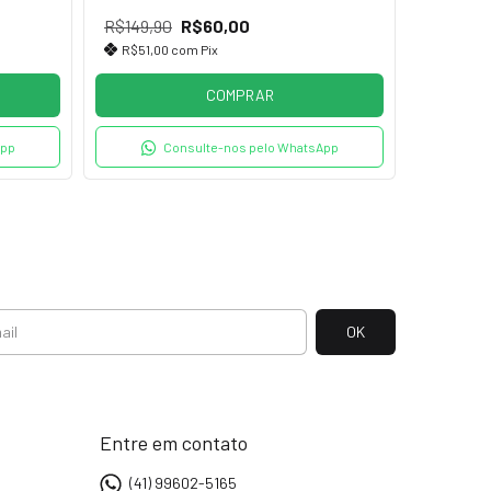
R$291,0
R$149,90
R$60,00
R$211,
R$51,00
com
Pix
2
x de
R
COMPRAR
App
Consulte-nos pelo WhatsApp
Entre em contato
(41) 99602-5165