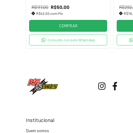
R$117,00
R$50,00
R$292
R$42,50
com
Pix
R$76
COMPRAR
tsApp
Consulte-nos pelo WhatsApp
Institucional
Quem somos