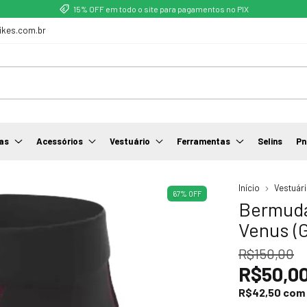
15% OFF em todo o site para pagamentos no PIX
ikes.com.br
as
Acessórios
Vestuário
Ferramentas
Selins
Pn
Início
Vestuár
67
%
OFF
Bermuda
Venus (G
R$150,00
R$50,0
R$42,50
com