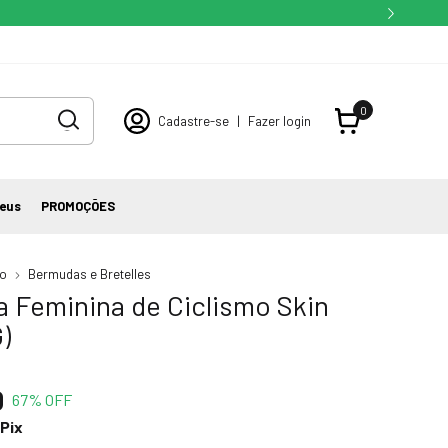
0
Cadastre-se
|
Fazer login
eus
PROMOÇÕES
io
Bermudas e Bretelles
 Feminina de Ciclismo Skin
)
0
67
% OFF
Pix