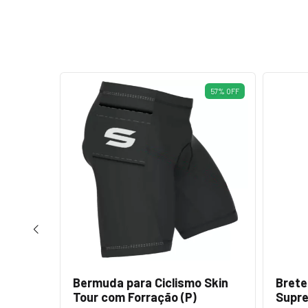
64
%
OFF
57
%
OFF
idade
Bermuda para Ciclismo Skin
Brete
Tour com Forração (P)
Supr