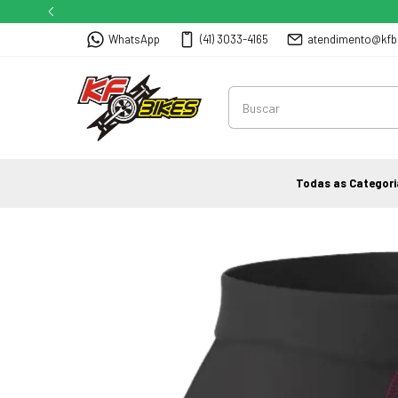
WhatsApp
(41) 3033-4165
atendimento@kfb
Todas as Categori