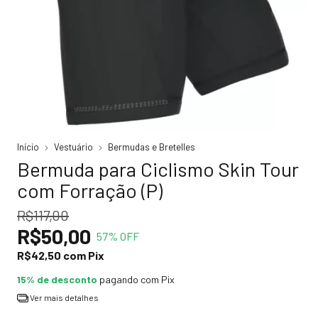
Início
Vestuário
Bermudas e Bretelles
Bermuda para Ciclismo Skin Tour
com Forração (P)
R$117,00
R$50,00
57
% OFF
R$42,50
com
Pix
15% de desconto
pagando com Pix
Ver mais detalhes