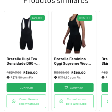
64
%
OFF
69
%
OFF
Bretelle Hupi Evo
Bretelle Feminino
Brete
Densidade D90 +
Oggi Supreme Woom
Skin
Proteção UV+50
Preto
Preto
R$247,00
R$90,00
R$292,00
R$90,00
R$292
R$76,50
com
Pix
R$76,50
com
Pix
R$7
COMPRAR
COMPRAR
Consulte-nos
Consulte-nos
pelo WhatsApp
pelo WhatsApp