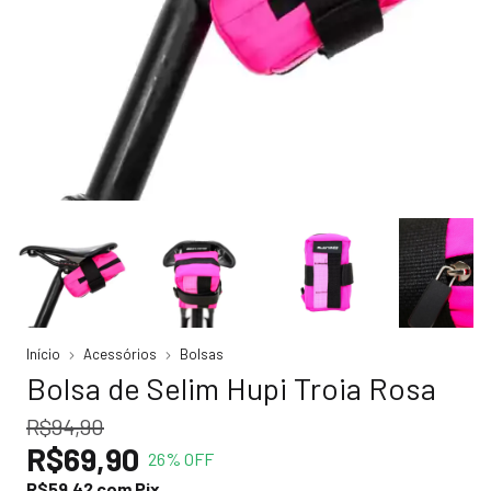
Início
Acessórios
Bolsas
Bolsa de Selim Hupi Troia Rosa
R$94,90
R$69,90
26
% OFF
R$59,42
com
Pix