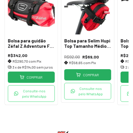
Bolsa para guidão
Bolsa para Selim Hupi
Bolsa
Zéfal Z Adventure F
Top Tamanho Médio
Topea
10 litros impermeável
verm/pto
Pack 
R$342,00
R$223
R$92,00
R$69,00
R$290,70
com
Pix
R$1
R$58,65
com
Pix
3
x de
R$114,00
sem juros
2
x 
COMPRAR
COMPRAR
Consulte-nos
Consulte-nos
pelo WhatsApp
pelo WhatsApp