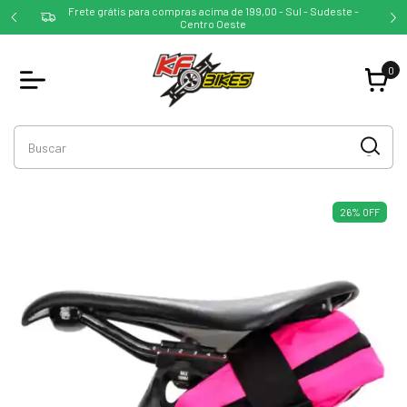
ofertas
Frete grátis para compras acima de 199,00 - Sul - Sudeste -
ces!
Centro Oeste
0
26
%
OFF