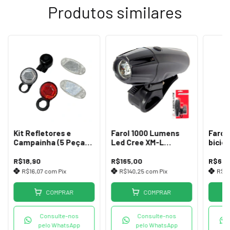
Produtos similares
Kit Refletores e
Farol 1000 Lumens
Farol
Campainha (5 Peças)
Led Cree XM-L
bicic
Kit Promocional
Absolute JY-7026
JY-7
R$18,90
R$165,00
R$65,
R$16,07
com
Pix
R$140,25
com
Pix
R$5
COMPRAR
COMPRAR
Consulte-nos
Consulte-nos
pelo WhatsApp
pelo WhatsApp