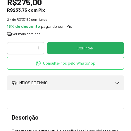
R$275,00
R$233,75
com
Pix
2
x de
R$137,50
sem juros
15% de desconto
pagando com Pix
Ver mais detalhes
Consulte-nos pelo WhatsApp
MEIOS DE ENVIO
Descrição
O
Magicshine Allty 400
é a escolha ideal para ciclistas que