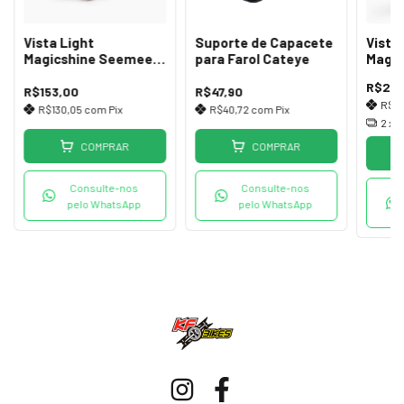
Vista Light
Suporte de Capacete
Vista
Magicshine Seemee
para Farol Cateye
Magi
30 Lumens TL V2.0
50 Lu
R$209
USB-C
USB-
R$153,00
R$47,90
R$17
R$130,05
com
Pix
R$40,72
com
Pix
2
x 
COMPRAR
COMPRAR
Consulte-nos
Consulte-nos
pelo WhatsApp
pelo WhatsApp