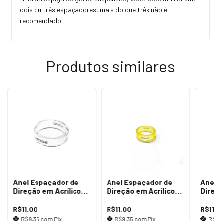
dois ou três espaçadores, mais do que três não é
recomendado.
Produtos similares
Anel Espaçador de
Anel Espaçador de
Anel 
Direção em Acrílico
Direção em Acrílico
Direç
10mm Transparente
10mm Amarelo
5mm 
R$11,00
R$11,00
R$11,
R$9,35
com
Pix
R$9,35
com
Pix
R$9