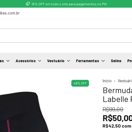
15% OFF em todo o site para pagamentos no PIX
ikes.com.br
as
Acessórios
Vestuário
Ferramentas
Selins
Pn
Início
Vestuár
49
%
OFF
Bermuda
Labelle 
R$99,00
R$50,0
R$42,50
com