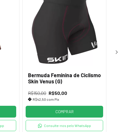
Bermuda Feminina de Ciclismo
Bermud
Skin Venus (G)
Elite R
R$150,00
R$50,00
R$149,9
R$42,50
com
Pix
R$51,0
COMPRAR
App
Consulte-nos pelo WhatsApp