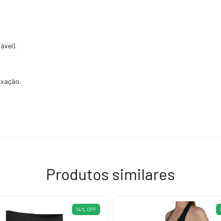
ável).
ixação.
Produtos similares
14
%
OFF