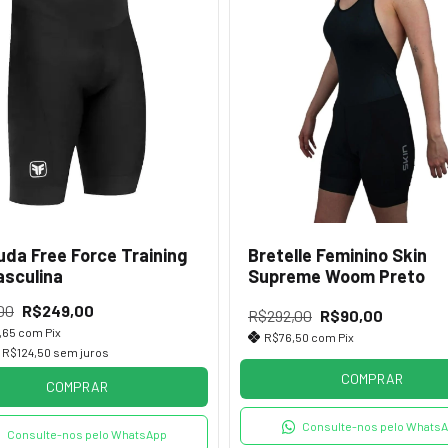
da Free Force Training
Bretelle Feminino Skin
asculina
Supreme Woom Preto
00
R$249,00
R$292,00
R$90,00
,65
com
Pix
R$76,50
com
Pix
e
R$124,50
sem juros
COMPRAR
COMPRAR
Consulte-nos pelo Whats
Consulte-nos pelo WhatsApp