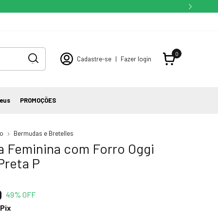
0
Cadastre-se
|
Fazer login
eus
PROMOÇÕES
io
Bermudas e Bretelles
 Feminina com Forro Oggi
Preta P
0
49
% OFF
Pix