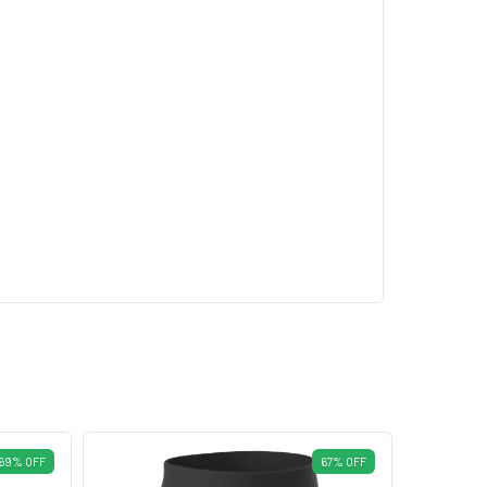
69
%
OFF
67
%
OFF