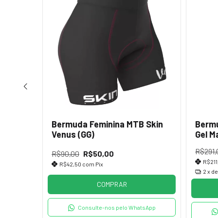
idade
Bermuda Feminina MTB Skin
Bermu
Venus (GG)
Gel M
R$291,
R$90,00
R$50,00
R$211
R$42,50
com
Pix
2
x d
COMPRAR
tsApp
Consulte-nos pelo WhatsApp