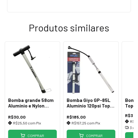
Produtos similares
Bomba grande 58cm
Bomba Giyo GP-85L
Bomb
Alumínio e Nylon
Alumínio 120psi Top
Topea
Yamada Oficina
com Suporte
Pocke
R$395
R$30,00
R$185,00
R$3
R$25,50
com
Pix
R$157,25
com
Pix
3
x 
COMPRAR
COMPRAR