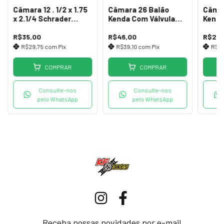
Câmara 12 . 1/2 x 1.75
Câmara 26 Balão
Câmar
x 2.1/4 Schrader
Kenda Com Válvula
Kenda
35mm
Presta
Schra
R$35,00
R$46,00
R$22,
R$29,75
com
Pix
R$39,10
com
Pix
R$18
COMPRAR
COMPRAR
Consulte-nos
Consulte-nos
pelo WhatsApp
pelo WhatsApp
Receba nossas novidades por e-mail