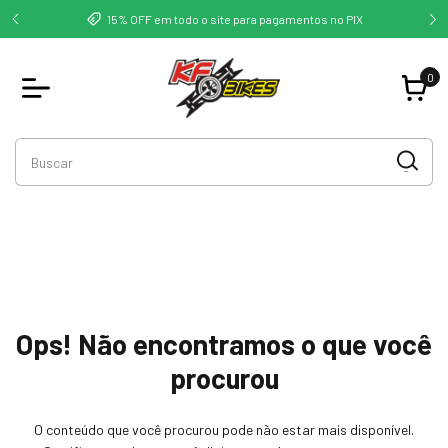
deste -
Co
15% OFF em todo o site para pagamentos no PIX
0
Ops! Não encontramos o que você
procurou
O conteúdo que você procurou pode não estar mais disponível.