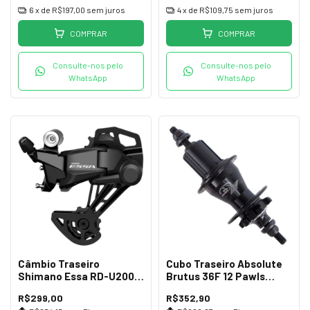
6
x de
R$197,00
sem juros
4
x de
R$109,75
sem juros
COMPRAR
COMPRAR
Consulte-nos pelo
Consulte-nos pelo
WhatsApp
WhatsApp
Câmbio Traseiro
Cubo Traseiro Absolute
Shimano Essa RD-U2000
Brutus 36F 12 Pawls
GS 8v
Preto
R$299,00
R$352,90