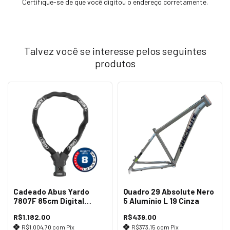
Certifique-se de que você digitou o endereço corretamente.
Talvez você se interesse pelos seguintes
produtos
Cadeado Abus Yardo
Quadro 29 Absolute Nero
7807F 85cm Digital
5 Alumínio L 19 Cinza
Impressão Preto
R$1.182,00
R$439,00
R$1.004,70
com
Pix
R$373,15
com
Pix