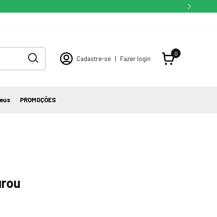
0
Cadastre-se
|
Fazer login
eus
PROMOÇÕES
urou