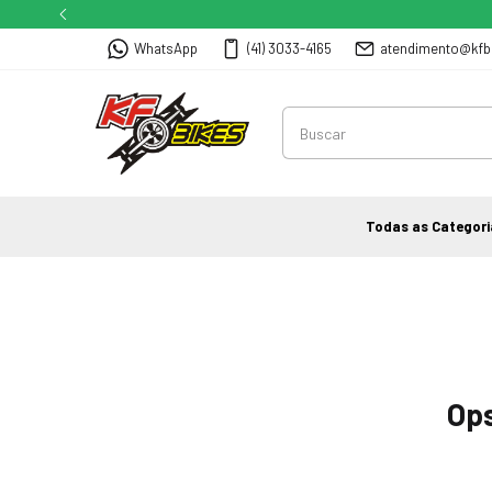
WhatsApp
(41) 3033-4165
atendimento@kfb
Todas as Categori
Ops