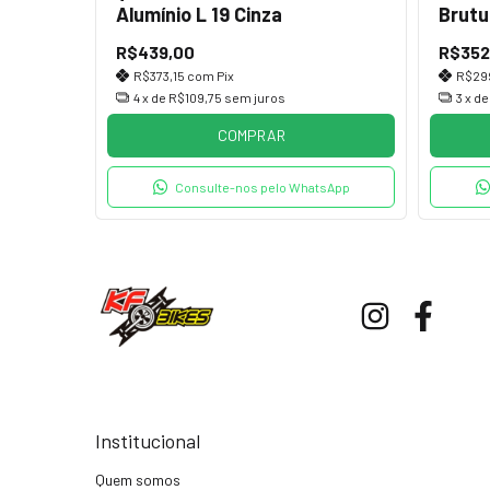
Alumínio L 19 Cinza
Brutu
R$439,00
R$352
R$373,15
com
Pix
R$29
4
x de
R$109,75
sem juros
3
x d
COMPRAR
Consulte-nos pelo WhatsApp
Institucional
Quem somos