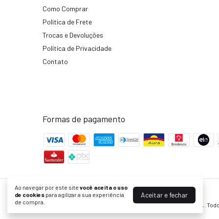
Como Comprar
Política de Frete
Trocas e Devoluções
Política de Privacidade
Contato
Formas de pagamento
Ao navegar por este site
você aceita o uso
Aceitar e fechar
KF Bikes | Peças para Bike com Ofertas no Site Oficial
de cookies
para agilizar a sua experiência
de compra.
©2026. KF Comércio de Bicicletas Peças e Acessórios LTDA . Todo