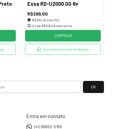
Preto
Essa RD-U2000 GS 8v
R$299,00
R$254,15
com
Pix
2
x de
R$149,50
sem juros
COMPRAR
App
Consulte-nos pelo WhatsApp
Entre em contato
(41) 99602-5165