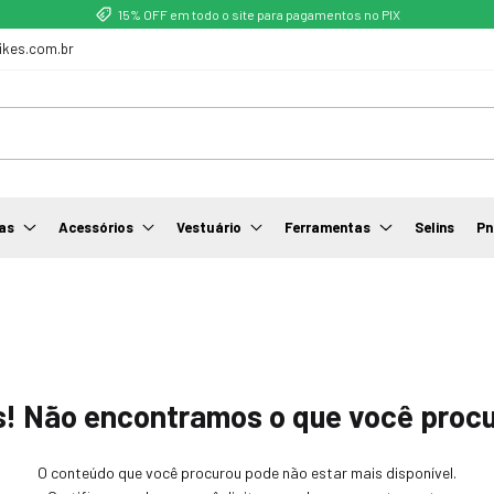
15% OFF em todo o site para pagamentos no PIX
ikes.com.br
as
Acessórios
Vestuário
Ferramentas
Selins
Pn
! Não encontramos o que você proc
O conteúdo que você procurou pode não estar mais disponível.