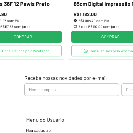
s 36F 12 Pawls Preto
85cm Digital Impressão 
,90
R$1.182,00
9,97
com
Pix
R$1.004,70
com
Pix
e
R$117,63
sem juros
6
x de
R$197,00
sem juros
COMPRAR
COMPRAR
Consulte-nos pelo WhatsApp
Consulte-nos pelo Whats
Receba nossas novidades por e-mail
Menu do Usuário
Meu cadastro