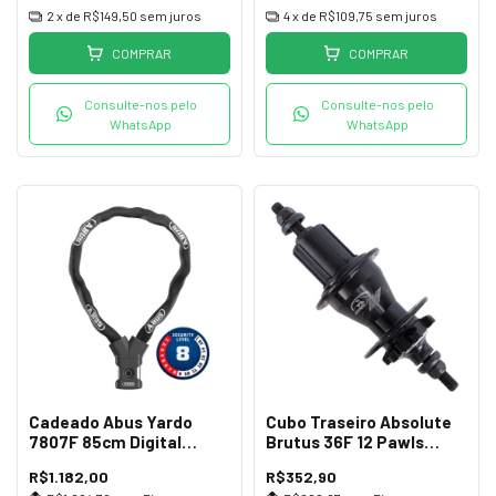
2
x de
R$149,50
sem juros
4
x de
R$109,75
sem juros
COMPRAR
COMPRAR
Consulte-nos pelo
Consulte-nos pelo
WhatsApp
WhatsApp
Cadeado Abus Yardo
Cubo Traseiro Absolute
7807F 85cm Digital
Brutus 36F 12 Pawls
Impressão Preto
Preto
R$1.182,00
R$352,90