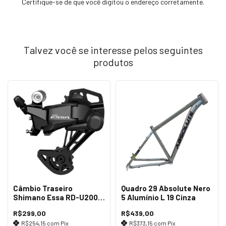
Certifique-se de que você digitou o endereço corretamente.
Talvez você se interesse pelos seguintes
produtos
Câmbio Traseiro
Quadro 29 Absolute Nero
Shimano Essa RD-U2000
5 Alumínio L 19 Cinza
GS 8v
R$299,00
R$439,00
R$254,15
com
Pix
R$373,15
com
Pix