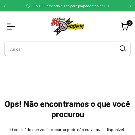
deste -
Co
15% OFF em todo o site para pagamentos no PIX
0
Ops! Não encontramos o que você
procurou
O conteúdo que você procurou pode não estar mais disponível.