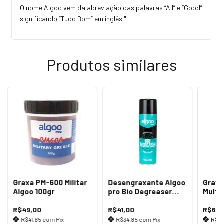
O nome Algoo vem da abreviação das palavras “All” e “Good”
significando “Tudo Bom” em inglês."
Produtos similares
Graxa PM-600 Militar
Desengraxante Algoo
Graxa
Algoo 100gr
pro Bio Degreaser
Multi
300ml
500g
R$49,00
R$41,00
R$68,
R$41,65
com
Pix
R$34,85
com
Pix
R$5