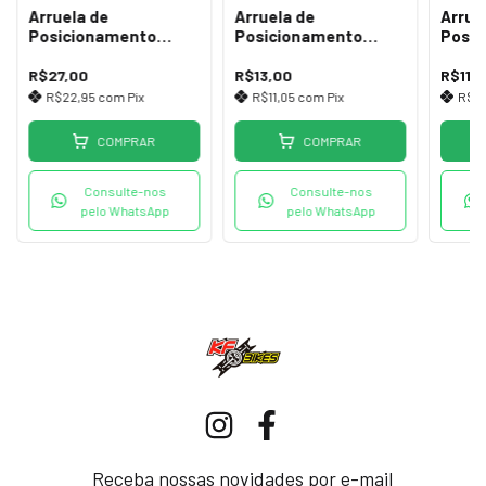
Arruela de
Arruela de
Arrue
Posicionamento
Posicionamento
Posi
Shimano Nexus 8R
Shimano Nexus 5R
Shima
Azul
Amarelo Escuro
Cinza
R$27,00
R$13,00
R$11,
R$22,95
com
Pix
R$11,05
com
Pix
R$9
COMPRAR
COMPRAR
Consulte-nos
Consulte-nos
pelo WhatsApp
pelo WhatsApp
Receba nossas novidades por e-mail