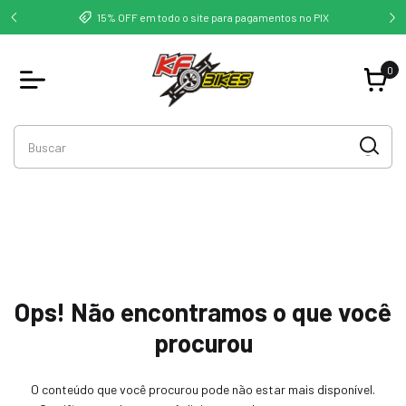
deste -
Co
15% OFF em todo o site para pagamentos no PIX
0
Ops! Não encontramos o que você
procurou
O conteúdo que você procurou pode não estar mais disponível.