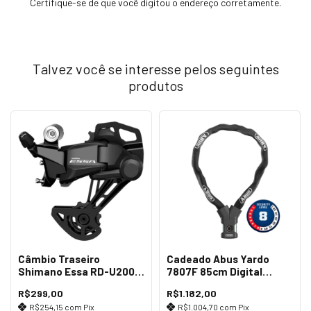
Certifique-se de que você digitou o endereço corretamente.
Talvez você se interesse pelos seguintes
produtos
Câmbio Traseiro
Cadeado Abus Yardo
Shimano Essa RD-U2000
7807F 85cm Digital
GS 8v
Impressão Preto
R$299,00
R$1.182,00
R$254,15
com
Pix
R$1.004,70
com
Pix