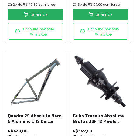
2
x de
R$149,50
sem juros
6
x de
R$197,00
sem juros
COMPRAR
COMPRAR
Consulte-nos pelo
Consulte-nos pelo
WhatsApp
WhatsApp
Quadro 29 Absolute Nero
Cubo Traseiro Absolute
5 Alumínio L 19 Cinza
Brutus 36F 12 Pawls
Preto
R$439,00
R$352,90