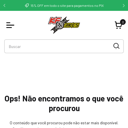
deste -
Co
15% OFF em todo o site para pagamentos no PIX
0
Ops! Não encontramos o que você
procurou
O conteúdo que você procurou pode não estar mais disponível.