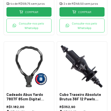
4
x de
R$109,75
sem juros
2
x de
R$149,50
sem juros
COMPRAR
COMPRAR
Consulte-nos pelo
Consulte-nos pelo
WhatsApp
WhatsApp
Cadeado Abus Yardo
Cubo Traseiro Absolute
7807F 85cm Digital
Brutus 36F 12 Pawls
Impressão Preto
Preto
R$1.182,00
R$352,90