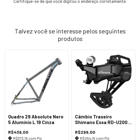
Certifique-se de que você digitou o endereço corretamente.
Talvez você se interesse pelos seguintes
produtos
Quadro 29 Absolute Nero
Câmbio Traseiro
5 Alumínio L 19 Cinza
Shimano Essa RD-U2000
GS 8v
R$439,00
R$299,00
R$373,15
com
Pix
R$254,15
com
Pix