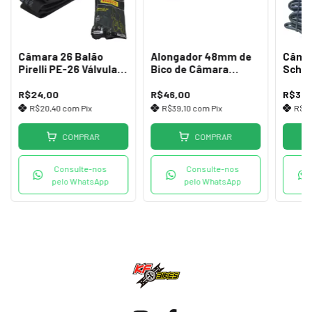
Câmara 26 Balão
Alongador 48mm de
Câmar
Pirelli PE-26 Válvula
Bico de Câmara
Schr
Grossa 33mm
Clincher
Kend
R$24,00
R$46,00
R$30,
R$20,40
com
Pix
R$39,10
com
Pix
R$2
COMPRAR
COMPRAR
Consulte-nos
Consulte-nos
pelo WhatsApp
pelo WhatsApp