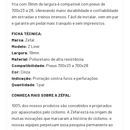
fita com 19mm de largura é compatível com pneus de
700x23 a 28, oferecendo maior durabilidade e confiabilidade
em estradas e treinos intensos. Fácil de instalar, vem em par
e garante um pedal mais tranquilo e sem imprevistos.
FICHA TÉCNICA:
Marca:
Zefal
Modelo:
Z Liner
Largura:
19mm
Material:
Poliuretano de alta resistência
Compatibilidade:
Pneus 700x23 a 700x28
Cor:
Cinza
Indicação:
Proteção contra furos e perfurações
Quantidade:
1 par
CONHEÇA MAIS SOBRE A ZÉFAL:
100% dos nossos produtos são concebidos e projetados
por apaixonados pelo ciclismo. A Zéfal está na origem de
muitas inovações que marcaram a história do ciclismo, e
nossas equipes perpetuam essa pesquisa permanente ao