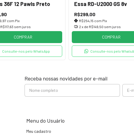
s 36F 12 Pawls Preto
Essa RD-U2000 GS 8v
,90
R$299,00
9,97
com
Pix
R$254,15
com
Pix
e
R$117,63
sem juros
2
x de
R$149,50
sem juros
COMPRAR
COMPRAR
Consulte-nos pelo WhatsApp
Consulte-nos pelo Whats
Receba nossas novidades por e-mail
Menu do Usuário
Meu cadastro