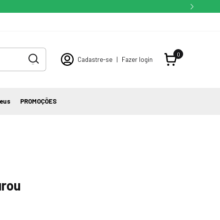
0
Cadastre-se
|
Fazer login
eus
PROMOÇÕES
urou