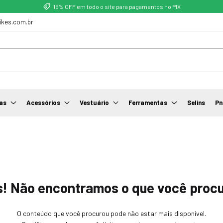
15% OFF em todo o site para pagamentos no PIX
ikes.com.br
as
Acessórios
Vestuário
Ferramentas
Selins
Pn
! Não encontramos o que você proc
O conteúdo que você procurou pode não estar mais disponível.