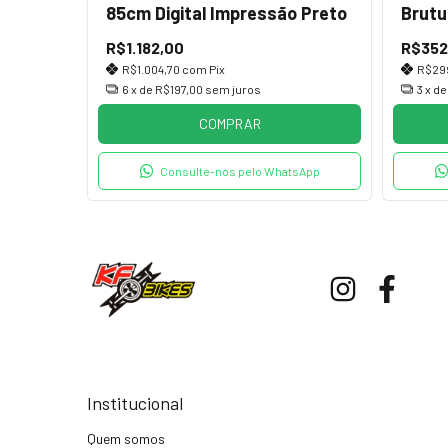
85cm Digital Impressão Preto
Brutu
R$1.182,00
R$352
R$1.004,70
com
Pix
R$29
6
x de
R$197,00
sem juros
3
x d
COMPRAR
Consulte-nos pelo WhatsApp
Institucional
Quem somos