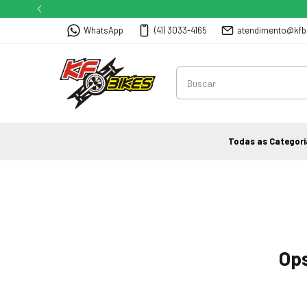
WhatsApp
(41) 3033-4165
atendimento@kfb
Todas as Categori
Ops