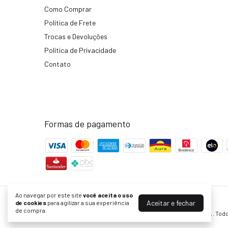
Como Comprar
Política de Frete
Trocas e Devoluções
Política de Privacidade
Contato
Formas de pagamento
Ao navegar por este site
você aceita o uso
Aceitar e fechar
KF Bikes | Peças para Bike com Ofertas no Site Oficial
de cookies
para agilizar a sua experiência
de compra.
©2026. KF Comércio de Bicicletas Peças e Acessórios LTDA . Todo