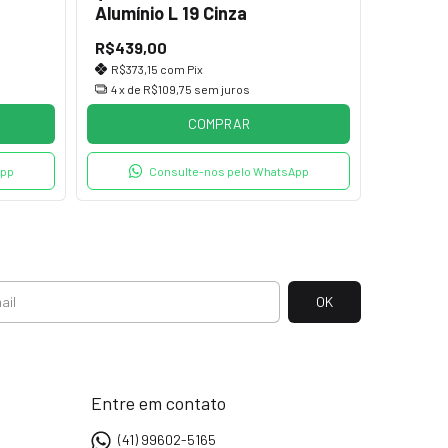
Alumínio L 19 Cinza
R$439,00
R$373,15
com
Pix
4
x de
R$109,75
sem juros
COMPRAR
App
Consulte-nos pelo WhatsApp
Entre em contato
(41) 99602-5165