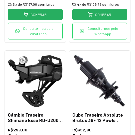
6
x de
R$197,00
sem juros
4
x de
R$109,75
sem juros
COMPRAR
COMPRAR
Consulte-nos pelo
Consulte-nos pelo
WhatsApp
WhatsApp
Câmbio Traseiro
Cubo Traseiro Absolute
Shimano Essa RD-U2000
Brutus 36F 12 Pawls
GS 8v
Preto
R$299,00
R$352,90