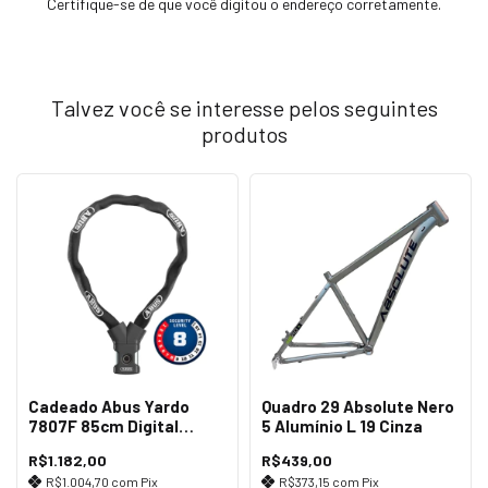
Certifique-se de que você digitou o endereço corretamente.
Talvez você se interesse pelos seguintes
produtos
Cadeado Abus Yardo
Quadro 29 Absolute Nero
7807F 85cm Digital
5 Alumínio L 19 Cinza
Impressão Preto
R$1.182,00
R$439,00
R$1.004,70
com
Pix
R$373,15
com
Pix