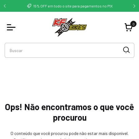
deste -
Co
15% OFF em todo o site para pagamentos no PIX
0
Ops! Não encontramos o que você
procurou
O conteúdo que você procurou pode não estar mais disponível.