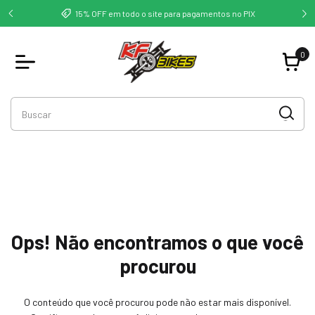
deste -
Co
15% OFF em todo o site para pagamentos no PIX
0
Ops! Não encontramos o que você
procurou
O conteúdo que você procurou pode não estar mais disponível.