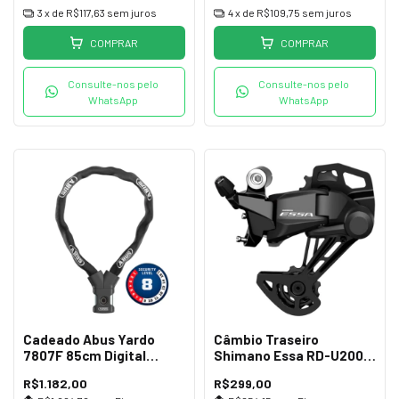
3
x de
R$117,63
sem juros
4
x de
R$109,75
sem juros
COMPRAR
COMPRAR
Consulte-nos pelo
Consulte-nos pelo
WhatsApp
WhatsApp
Cadeado Abus Yardo
Câmbio Traseiro
7807F 85cm Digital
Shimano Essa RD-U2000
Impressão Preto
GS 8v
R$1.182,00
R$299,00