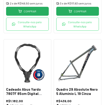
2
x de
R$149,50
sem juros
3
x de
R$117,63
sem juros
COMPRAR
COMPRAR
Consulte-nos pelo
Consulte-nos pelo
WhatsApp
WhatsApp
Cadeado Abus Yardo
Quadro 29 Absolute Nero
7807F 85cm Digital
5 Alumínio L 19 Cinza
Impressão Preto
R$1.182,00
R$439,00