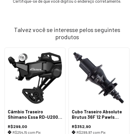
Certifique-se de que você digitou o endereço corretamente.
Talvez você se interesse pelos seguintes
produtos
Câmbio Traseiro
Cubo Traseiro Absolute
Shimano Essa RD-U2000
Brutus 36F 12 Pawls
GS 8v
Preto
R$299,00
R$352,90
R$254,15
com
Pix
R$299,97
com
Pix