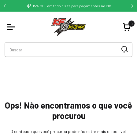
deste -
Co
15% OFF em todo o site para pagamentos no PIX
0
Ops! Não encontramos o que você
procurou
O conteúdo que você procurou pode não estar mais disponível.