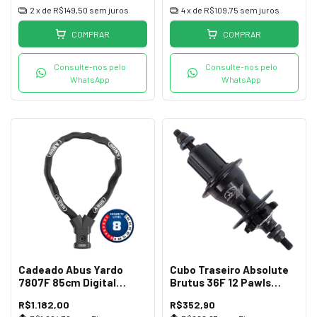
2
x de
R$149,50
sem juros
4
x de
R$109,75
sem juros
COMPRAR
COMPRAR
Consulte-nos pelo
Consulte-nos pelo
WhatsApp
WhatsApp
Cadeado Abus Yardo
Cubo Traseiro Absolute
7807F 85cm Digital
Brutus 36F 12 Pawls
Impressão Preto
Preto
R$1.182,00
R$352,90