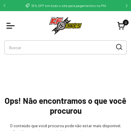
deste -
Co
15% OFF em todo o site para pagamentos no PIX
0
Ops! Não encontramos o que você
procurou
O conteúdo que você procurou pode não estar mais disponível.