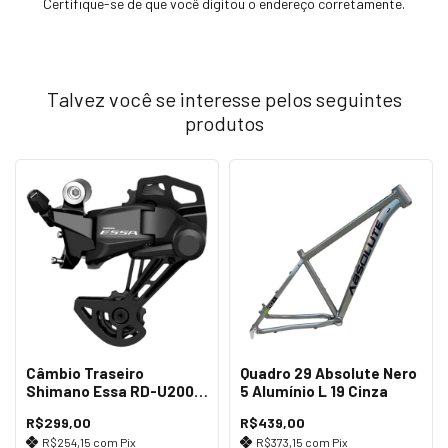
Certifique-se de que você digitou o endereço corretamente.
Talvez você se interesse pelos seguintes
produtos
Câmbio Traseiro
Quadro 29 Absolute Nero
Shimano Essa RD-U2000
5 Alumínio L 19 Cinza
GS 8v
R$299,00
R$439,00
R$254,15
com
Pix
R$373,15
com
Pix