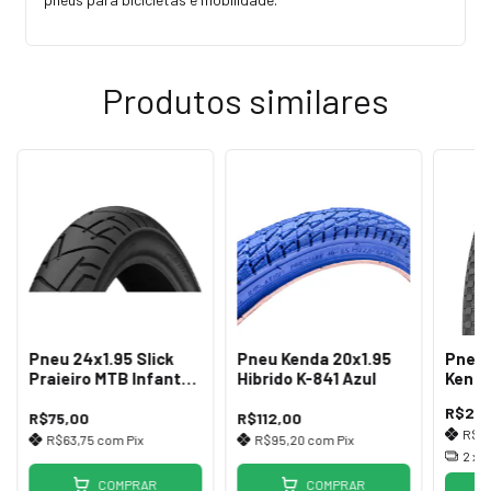
Produtos similares
Pneu 24x1.95 Slick
Pneu Kenda 20x1.95
Pneu 
Praieiro MTB Infanto
Hibrido K-841 Azul
Kenda
Juvenil
R$285
R$75,00
R$112,00
R$2
R$63,75
com
Pix
R$95,20
com
Pix
2
x 
COMPRAR
COMPRAR